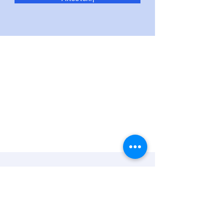
Διαρκή προσφορά της
εκκλησίας
Μια δωρεάν Καινή Διαθήκη σε όποιον τη